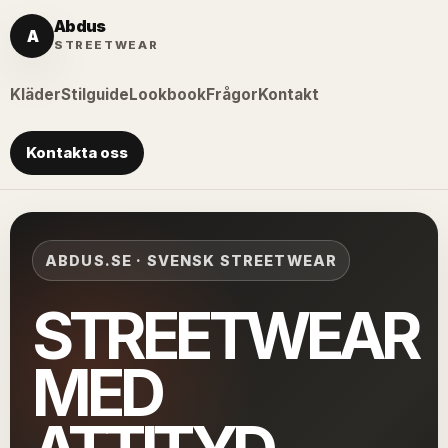
Abdus
A
STREETWEAR
Kläder
Stilguide
Lookbook
Frågor
Kontakt
Kontakta oss
ABDUS.SE · SVENSK STREETWEAR
STREETWEAR
MED