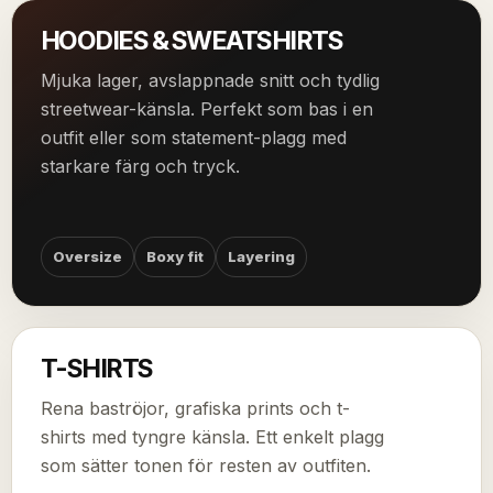
HOODIES & SWEATSHIRTS
Mjuka lager, avslappnade snitt och tydlig
streetwear-känsla. Perfekt som bas i en
outfit eller som statement-plagg med
starkare färg och tryck.
Oversize
Boxy fit
Layering
T-SHIRTS
Rena baströjor, grafiska prints och t-
shirts med tyngre känsla. Ett enkelt plagg
som sätter tonen för resten av outfiten.