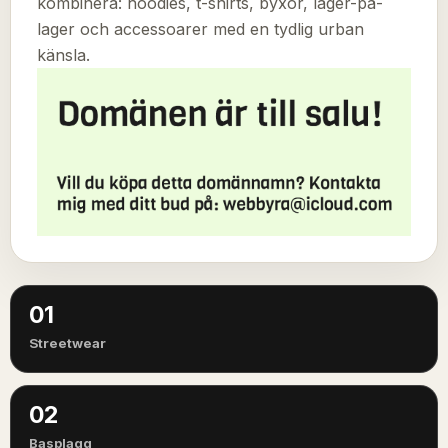
kombinera: hoodies, t-shirts, byxor, lager-på-
lager och accessoarer med en tydlig urban
känsla.
01
Streetwear
02
Basplagg